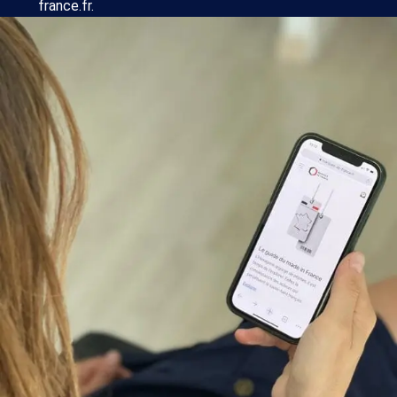
france.fr.
Section pour
relayer une
offre spéciale
Section de
contenu
personnalisé
Répondre aux
commentaires
Relais lors de
votre
référencement
Dans notre
newsletter
mensuelle,
la