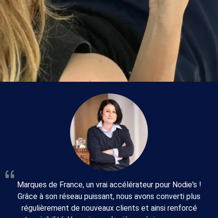
petite lettre
Sur nos réseaux
sociaux
(Instagram,
Facebook,
LinkedIn, X,
Threads)
Informations
légales
Mise à jour des
coordonnées
administratives
Mise à jour des
Marques de France, un vrai accélérateur pour Nodie's !
lieux de
Grâce à son réseau puissant, nous avons converti plus
production
régulièrement de nouveaux clients et ainsi renforcé
Échange de