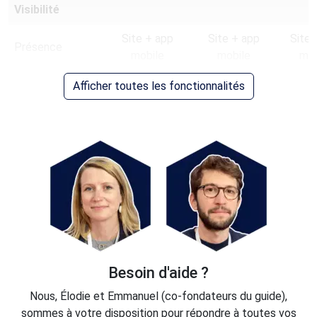
Visibilité
Site + app
Site + app
Site 
Présence
mobile
mobile
mob
Dans les
Afficher toutes les fonctionnalités
résultats de
recherche
Dans les listes
de marques
Gain de visibilité
+110%
+3
Accès aux
statistiques de
Besoin d'aide ?
votre marque
Nous, Élodie et Emmanuel (co-fondateurs du guide),
Options de la
sommes à votre disposition pour répondre à toutes vos