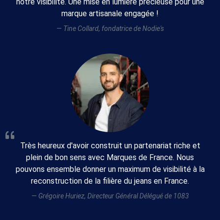
notre visibilité. Une mise en lumière précieuse pour une
liens
marque artisanale engagée !
Tine Collard, fondatrice de Nodie's
Intégration d'un
lien vers
marques-de-
france.fr sur
votre site
Tarifs
399
€
599
€
1299
HT
/
HT
/
année
année
an
Très heureux d'avoir construit un partenariat riche et
plein de bon sens avec Marques de France. Nous
pouvons ensemble donner un maximum de visibilité à la
reconstruction de la filière du jeans en France.
Grégoire Huriez, Directeur Général Délégué de 1083