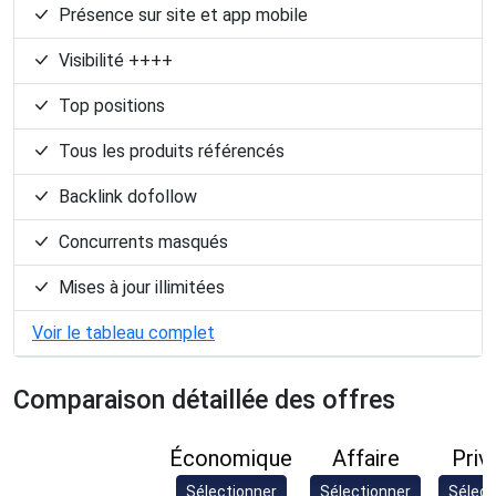
Présence sur site et app mobile
Visibilité ++++
Top positions
Tous les produits référencés
Backlink dofollow
Concurrents masqués
Mises à jour illimitées
Voir le tableau complet
Comparaison détaillée des offres
Économique
Affaire
Priv
Sélectionner
Sélectionner
Sélect