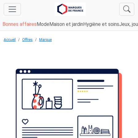
Bonnes affaires
Mode
Maison et jardin
Hygiène et soins
Jeux, jou
Accueil
Offres
Marque