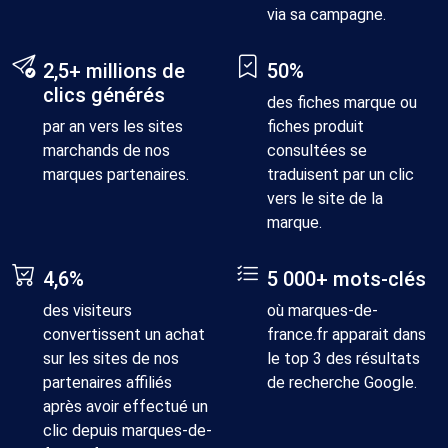
via sa campagne.
Mettre à jour les
1x par an
2x par an
Illi
photos de la
2,5+ millions de
50%
galerie
clics générés
des fiches marque ou
Nombre
par an vers les sites
fiches produit
d'images
6
9
Illi
marchands de nos
consultées se
maximum dans
marques partenaires.
traduisent par un clic
la galerie
vers le site de la
marque.
Intégration
vidéo dans l'en-
tête
4,6%
5 000+ mots-clés
des visiteurs
où marques-de-
Non-affichage
convertissent un achat
france.fr apparait dans
des concurrents
sur les sites de nos
le top 3 des résultats
partenaires affiliés
de recherche Google.
Section sur les
après avoir effectué un
points forts
clic depuis marques-de-