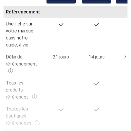
Référencement
Une fiche sur
votre marque
dans notre
guide, à vie
Délai de
21 jours
14 jours
7 j
référencement
Tous les
produits
référencés
Toutes les
boutiques
référencées