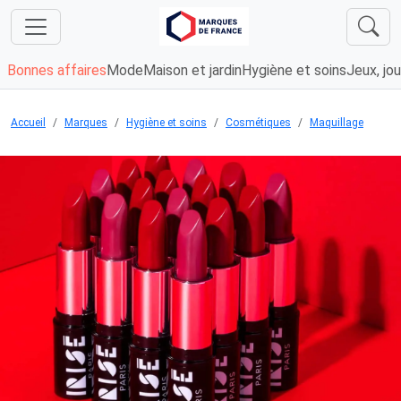
Bonnes affaires
Mode
Maison et jardin
Hygiène et soins
Jeux, jou
Accueil
Marques
Hygiène et soins
Cosmétiques
Maquillage
Chargement...