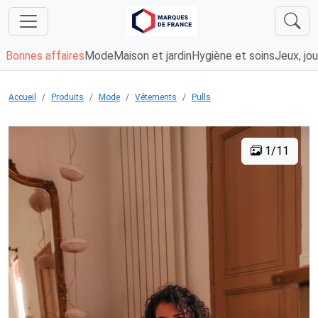
Bonnes affaires
Mode
Maison et jardin
Hygiène et soins
Jeux, jou
Accueil
Produits
Mode
Vêtements
Pulls
1/11