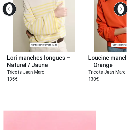
Confection: Clamart
Confection: Clam
(92)
Lori manches longues –
Loucine manch
Naturel / Jaune
– Orange
Tricots Jean Marc
Tricots Jean Marc
135
€
130
€