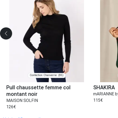
(85)
Confection: Chanverrie
Pull chaussette femme col
SHAKIRA
montant noir
mARIANNE by
115
€
MAISON SOLFIN
126
€