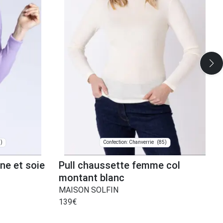
)
(85)
Confection: Chanverrie
ine et soie
Pull chaussette femme col
montant blanc
MAISON SOLFIN
139
€