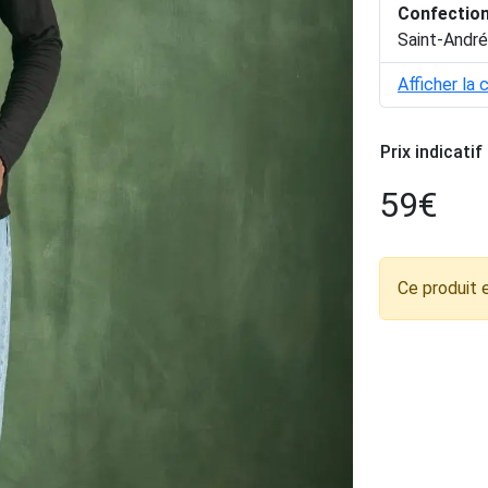
Confectio
Saint-André
Afficher la 
Prix indicatif
59
€
Ce produit 