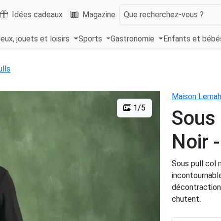
Idées cadeaux
Magazine
Que recherchez-vous ?
eux, jouets et loisirs
Sports
Gastronomie
Enfants et béb
lls
Maison Lemah
1/5
Sous 
Noir
Sous pull col
incontournable
décontraction,
chutent.