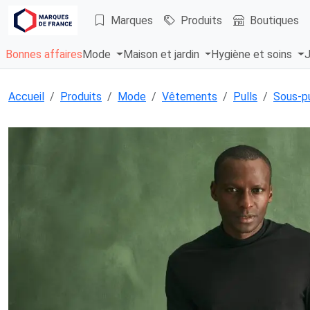
Marques
Produits
Boutiques
Bonnes affaires
Mode
Maison et jardin
Hygiène et soins
J
Accueil
Produits
Mode
Vêtements
Pulls
Sous-pu