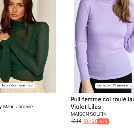
(75)
(85
Fabrication: Paris
Confection: Chanverrie
Pull femme col roulé la
Violet Lilas
 Marie Jordane
MAISON SOLFIN
121
€
48,40
€
-60%