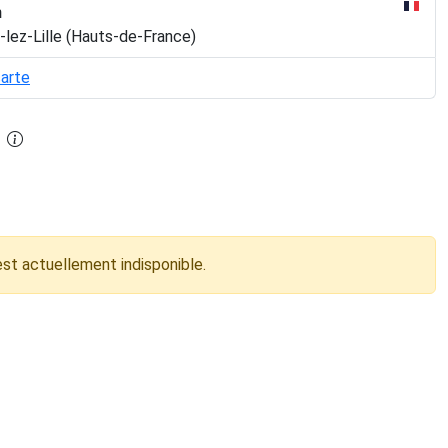
n
-lez-Lille (Hauts-de-France)
carte
est actuellement indisponible.