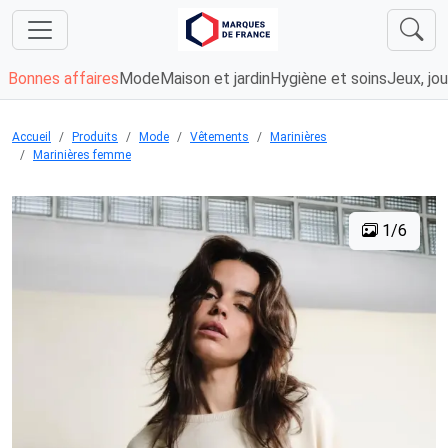
Bonnes affaires
Mode
Maison et jardin
Hygiène et soins
Jeux, jou
Accueil
Produits
Mode
Vêtements
Marinières
Marinières femme
1/6