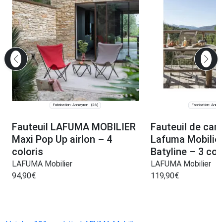
Fabrication: Anneyron
Fabrication: Anney
(26)
Fauteuil LAFUMA MOBILIER
Fauteuil de ca
Maxi Pop Up airlon – 4
Lafuma Mobili
coloris
Batyline – 3 col
LAFUMA Mobilier
LAFUMA Mobilier
94,90
€
119,90
€