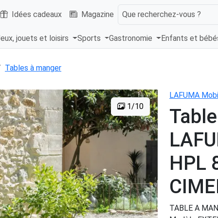
Idées cadeaux
Magazine
Que recherchez-vous ?
eux, jouets et loisirs
Sports
Gastronomie
Enfants et béb
Tables à manger
LAFUMA Mobil
1/10
Table
LAFU
HPL 
CIME
TABLE A MANG