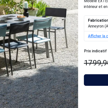
Modèle EXTENS
intérieur et en
Fabricatio
Anneyron (
Afficher la 
Prix indicatif
1799,9