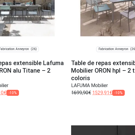
(26)
(26
Fabrication: Anneyron
Fabrication: Anneyron
repas extensible Lafuma
Table de repas extensi
RON alu Titane – 2
Mobilier ORON hpl – 2 t
coloris
lier
LAFUMA Mobilier
10
€
1699,90
€
1529,91
€
-10%
-10%