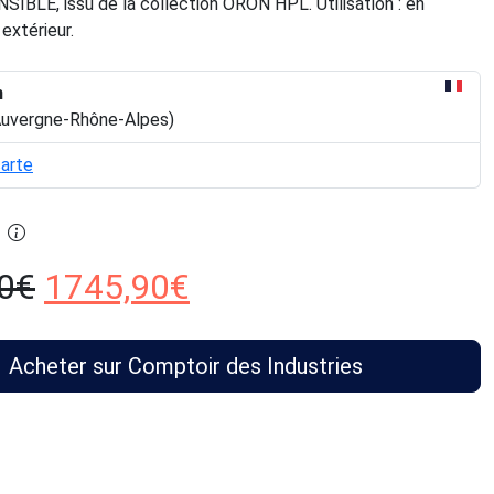
IBLE, issu de la collection ORON HPL. Utilisation : en
 extérieur.
n
Auvergne-Rhône-Alpes)
carte
0
€
1745,90
€
Acheter sur Comptoir des Industries