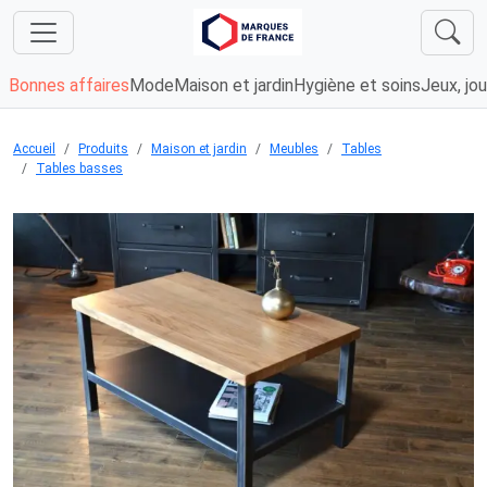
Bonnes affaires
Mode
Maison et jardin
Hygiène et soins
Jeux, jou
Accueil
Produits
Maison et jardin
Meubles
Tables
Tables basses