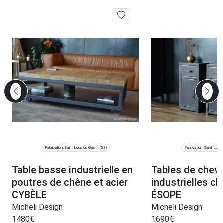
Fabrication: Saint Loup du Gast
Fabrication: Saint Loup
(53)
Table basse industrielle en
Tables de chev
poutres de chêne et acier
industrielles ch
CYBÈLE
ÉSOPE
Micheli Design
Micheli Design
1480
€
1690
€