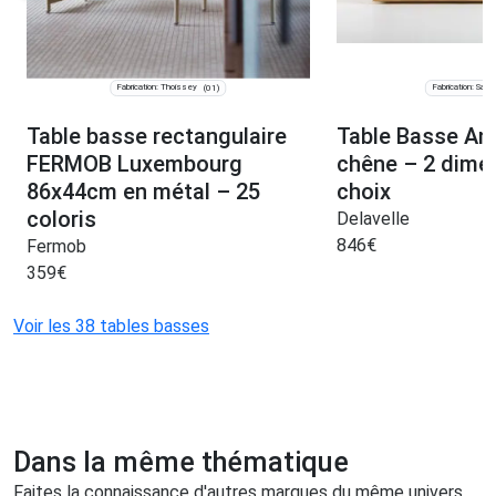
Fabrication: Thoissey
Fabrication: Sauln
(01)
Table basse rectangulaire
Table Basse An
FERMOB Luxembourg
chêne – 2 dime
86x44cm en métal – 25
choix
coloris
Delavelle
846
€
Fermob
359
€
Voir les 38 tables basses
Dans la même thématique
Faites la connaissance d'autres marques du même univers