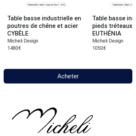
Fabrication: Saint Loup du Gast
Fabrication: Saint Loup
(53)
Table basse industrielle en
Table basse indu
poutres de chêne et acier
pieds tréteaux 
CYBÈLE
EUTHÉNIA
Micheli Design
Micheli Design
1480
€
1050
€
Acheter