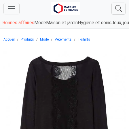
Bonnes affaires
Mode
Maison et jardin
Hygiène et soins
Jeux, jou
Accueil
Produits
Mode
Vêtements
T-shirts