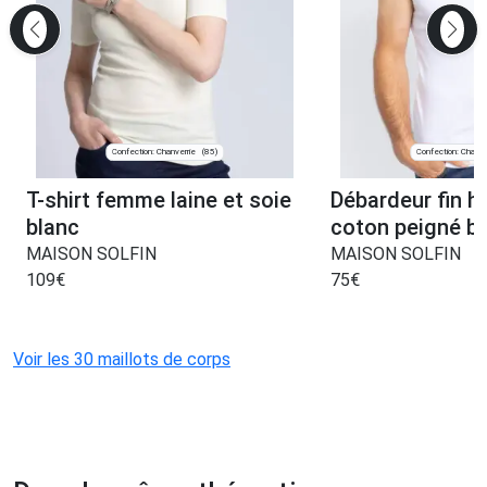
Confection: Chanverrie
Confection: Chanve
(85)
T-shirt femme laine et soie
Débardeur fin 
blanc
coton peigné b
MAISON SOLFIN
MAISON SOLFIN
109
€
75
€
Voir les 30 maillots de corps