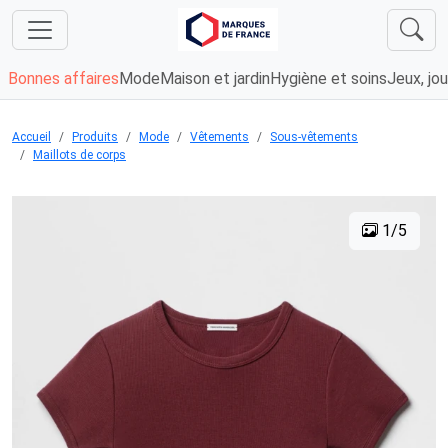
Bonnes affaires
Mode
Maison et jardin
Hygiène et soins
Jeux, jou
Accueil
Produits
Mode
Vêtements
Sous-vêtements
Maillots de corps
1/5