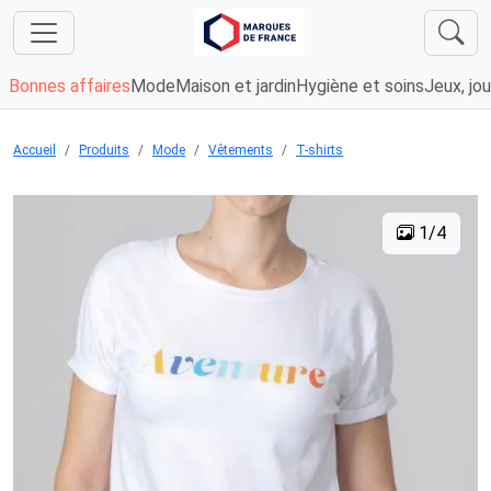
Bonnes affaires
Mode
Maison et jardin
Hygiène et soins
Jeux, jou
Accueil
Produits
Mode
Vêtements
T-shirts
1/4