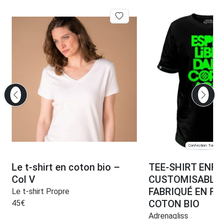
Confection: Toulo
Le t-shirt en coton bio –
TEE-SHIRT ENF
Col V
CUSTOMISABLE
FABRIQUÉ EN F
Le t-shirt Propre
COTON BIO
45
€
Adrenagliss