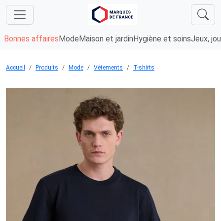
Bonnes affaires
Mode
Maison et jardin
Hygiène et soins
Jeux, jou
Accueil
Produits
Mode
Vêtements
T-shirts