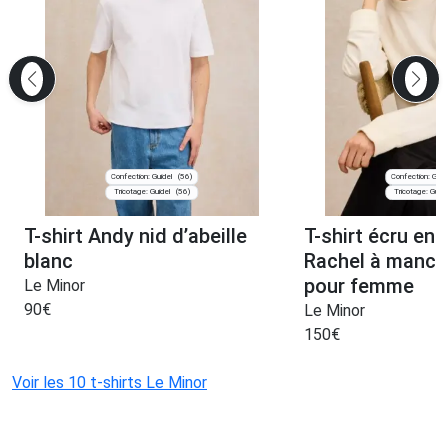
Confection: Guidel
Confection: Guid
(56)
Tricotage: Guidel
Tricotage: Guide
(56)
T-shirt Andy nid d’abeille
T-shirt écru en 
blanc
Rachel à manch
pour femme
Le Minor
90
€
Le Minor
150
€
Voir les 10 t-shirts Le Minor