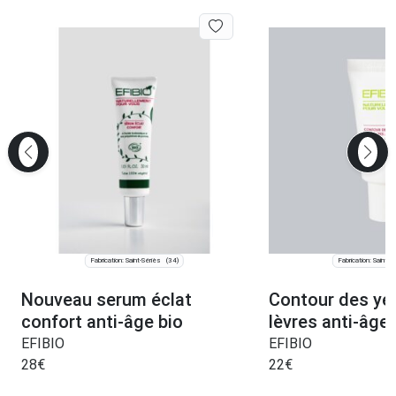
Fabrication: Saint-Sériès
Fabrication: Saint-S
(34)
Nouveau serum éclat
Contour des ye
confort anti-âge bio
lèvres anti-âge 
EFIBIO
EFIBIO
28
€
22
€