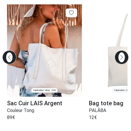
Fabrication: Vinay
Fabrication: Courl
(38)
Sac Cuir LAIS Argent
Bag tote bag
Couleur Tong
PALÂBA
89
€
12
€