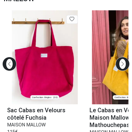
Confection: Bègles
Confection: Bègl
(33)
Sac Cabas en Velours
Le Cabas en Ve
côtelé Fuchsia
Maison Mallow
Mathouchepas
MAISON MALLOW
115
€