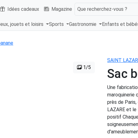
Idées cadeaux
Magazine
Que recherchez-vous ?
eux, jouets et loisirs
Sports
Gastronomie
Enfants et béb
banane
SAINT LAZAR
1/5
Sac b
Une fabricatio
maroquinerie 
près de Paris
LAZARE et le s
positif Chaqu
soigneusement 
d'ameublemen