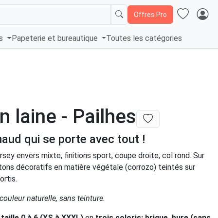
Offres Pro
és
Papeterie et bureautique
Toutes les catégories
n laine - Pailhes
haud qui se porte avec tout !
ersey envers mixte, finitions sport, coupe droite, col rond. Sur
tons décoratifs en matière végétale (corrozo) teintés sur
rtis.
couleur naturelle, sans teinture.
a
taille 0 à 6 (XS à XXXL)
en
trois coloris: brique, bure (sans