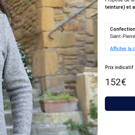
teinture) et 
Confectio
Saint-Pierr
Afficher la 
Prix indicatif
152
€