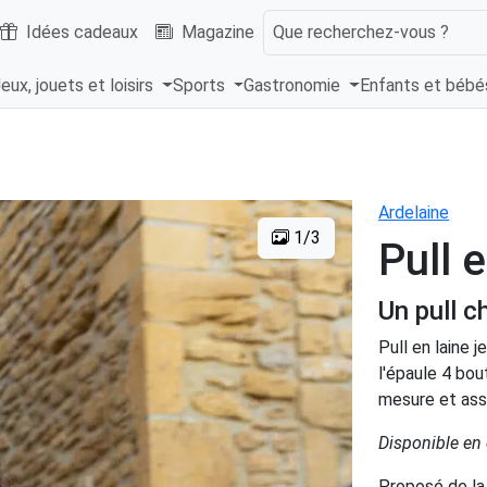
Idées cadeaux
Magazine
Que recherchez-vous ?
eux, jouets et loisirs
Sports
Gastronomie
Enfants et béb
Ardelaine
1/3
Pull e
Un pull c
Pull en laine j
l'épaule 4 bou
mesure et asso
Disponible en 
Proposé de l