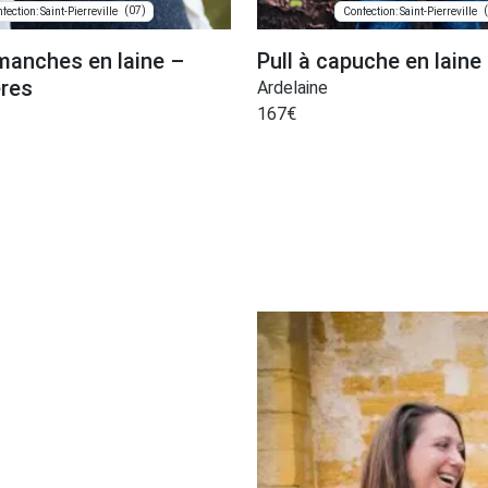
(07)
fection: Saint-Pierreville
Confection: Saint-Pierreville
manches en laine –
Pull à capuche en laine
res
Ardelaine
167
€