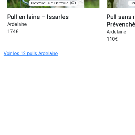
(07)
Confection: Saint-Pierreville
Con
Pull en laine – Issarles
Pull sans 
Prévenchè
Ardelaine
174
€
Ardelaine
110
€
Voir les 12 pulls Ardelaine