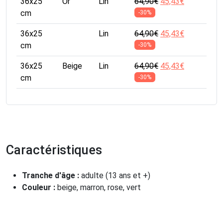
36x25
Or
Lin
64,90
€
45,43
€
cm
-30%
36x25
Lin
64,90
€
45,43
€
cm
-30%
36x25
Beige
Lin
64,90
€
45,43
€
cm
-30%
Caractéristiques
Tranche d'âge :
adulte (13 ans et +)
Couleur :
beige, marron, rose, vert