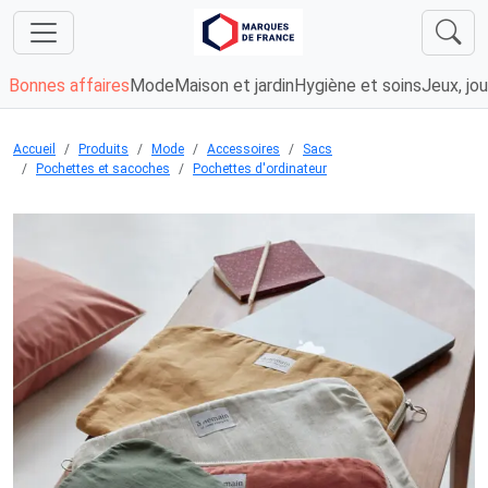
Bonnes affaires
Mode
Maison et jardin
Hygiène et soins
Jeux, jou
Accueil
Produits
Mode
Accessoires
Sacs
Pochettes et sacoches
Pochettes d'ordinateur