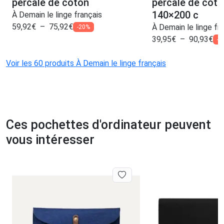
percale de coton
percale de cot
140×200 c
À Demain le linge français
59,92
€
–
75,92
€
À Demain le linge fr
-20%
39,95
€
–
90,93
€
-5
Voir les 60 produits À Demain le linge français
Ces pochettes d'ordinateur peuvent
vous intéresser