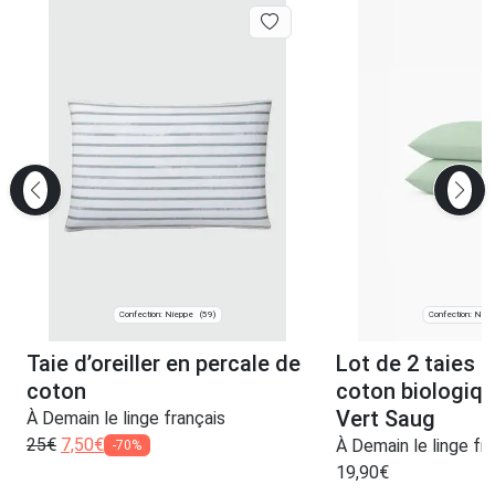
Confection: Nieppe
Confection: Niep
(59)
Taie d’oreiller en percale de
Lot de 2 taies 
coton
coton biologiq
Vert Saug
À Demain le linge français
25
€
7,50
€
À Demain le linge fr
-70%
19,90
€