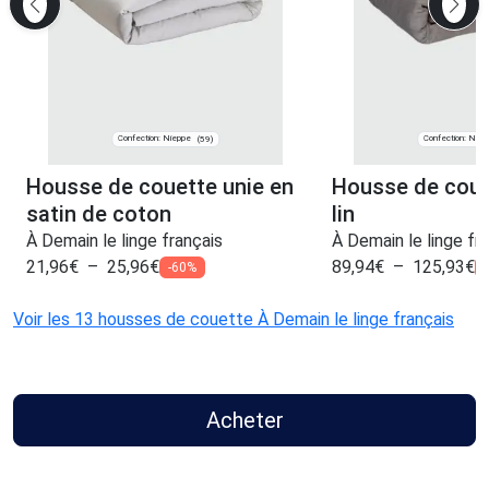
Confection: Nieppe
Confection: Niep
(59)
Housse de couette unie en
Housse de coue
satin de coton
lin
À Demain le linge français
À Demain le linge fr
21,96
€
–
25,96
€
89,94
€
–
125,93
€
-60%
Voir les 13 housses de couette À Demain le linge français
Acheter