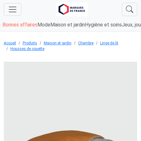
Bonnes affaires
Mode
Maison et jardin
Hygiène et soins
Jeux, jou
Accueil
Produits
Maison et jardin
Chambre
Linge de lit
Housses de couette