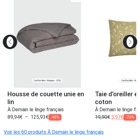
Confection: Nieppe
Confection: Niep
(59)
Housse de couette unie en
Taie d’oreiller 
lin
coton
À Demain le linge français
À Demain le linge fr
89,94
€
–
125,93
€
19,90
€
5,97
€
-40%
-70%
Voir les 60 produits À Demain le linge français