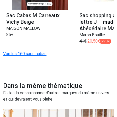
Confection: Bègles
(33)
Sac Cabas M Carreaux
Sac shopping a
Vichy Beige
lettre J – made
Abécédaire Maro
MAISON MALLOW
85
€
Maron Bouillie
41
€
20,50
€
-50%
Voir les 160 sacs cabas
Dans la même thématique
Faites la connaissance d'autres marques du même univers
et qui devraient vous plaire