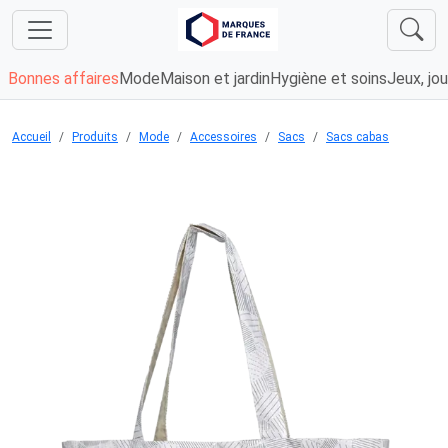
Bonnes affaires
Mode
Maison et jardin
Hygiène et soins
Jeux, jou
Accueil
Produits
Mode
Accessoires
Sacs
Sacs cabas