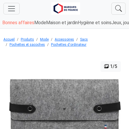
Bonnes affaires
Mode
Maison et jardin
Hygiène et soins
Jeux, jou
Accueil
Produits
Mode
Accessoires
Sacs
Pochettes et sacoches
Pochettes d'ordinateur
1/5