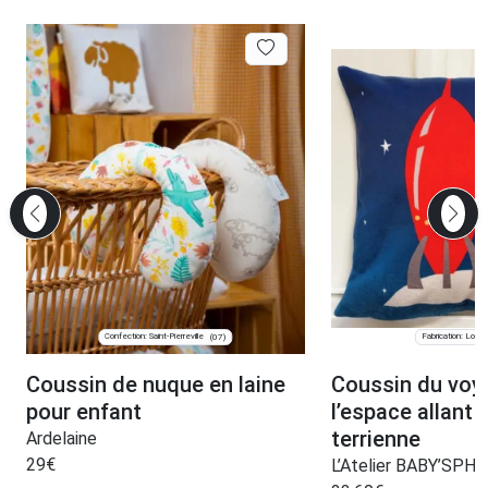
Confection: Saint-Pierreville
Fabrication: Lomp
(07)
Coussin de nuque en laine
Coussin du voy
pour enfant
l’espace allant à
terrienne
Ardelaine
29
€
L’Atelier BABY’SPH