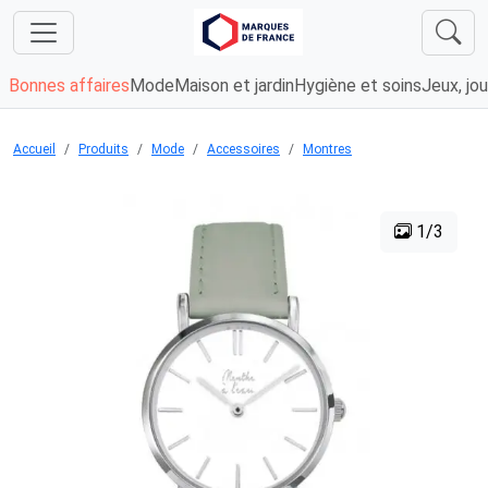
Bonnes affaires
Mode
Maison et jardin
Hygiène et soins
Jeux, jou
Accueil
Produits
Mode
Accessoires
Montres
1/3