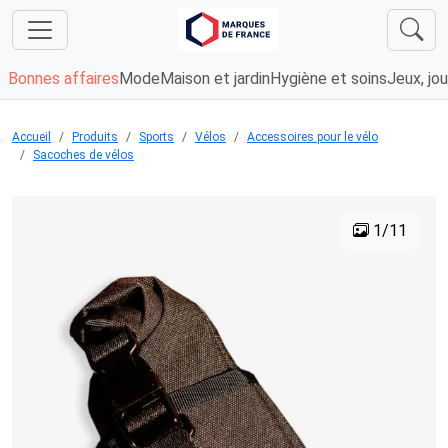
Bonnes affaires
Mode
Maison et jardin
Hygiène et soins
Jeux, jou
Accueil
Produits
Sports
Vélos
Accessoires pour le vélo
Sacoches de vélos
1/11