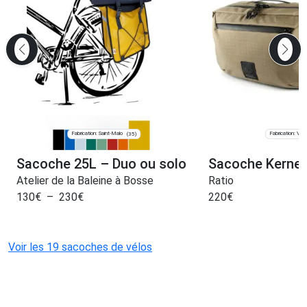
Fabrication: Saint-Malo
Fabrication: Vina
(35)
Sacoche 25L – Duo ou solo
Sacoche Kernel
Atelier de la Baleine à Bosse
Ratio
130
€
–
230
€
220
€
Voir les 19 sacoches de vélos