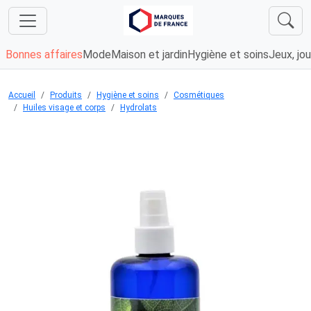
Bonnes affaires
Mode
Maison et jardin
Hygiène et soins
Jeux, jou
Accueil
Produits
Hygiène et soins
Cosmétiques
Huiles visage et corps
Hydrolats