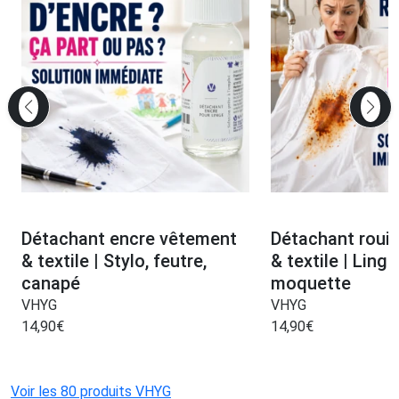
Détachant encre vêtement
Détachant rouil
& textile | Stylo, feutre,
& textile | Linge
canapé
moquette
VHYG
VHYG
14,90
€
14,90
€
Voir les 80 produits VHYG