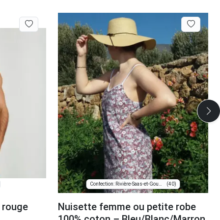
(40)
Confection: Rivière-Saas-et-Gourby
 rouge
Nuisette femme ou petite robe
100% coton – Bleu/Blanc/Marron