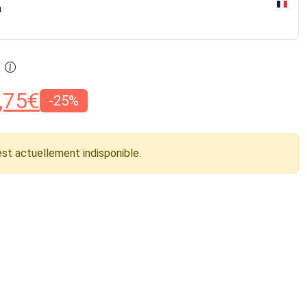
n
,75
€
-25%
est actuellement indisponible.