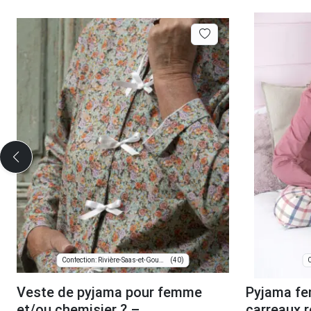
(40)
Confection: Rivière-Saas-et-Gourby
C
Veste de pyjama pour femme
Pyjama fe
et/ou chemisier ? –
carreaux 