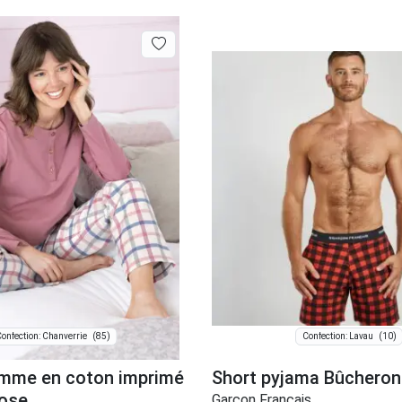
(85)
(10)
onfection: Chanverrie
Confection: Lavau
mme en coton imprimé
Short pyjama Bûcheron
rose
Garçon Français