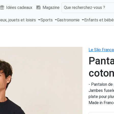
Idées cadeaux
Magazine
Que recherchez-vous ?
eux, jouets et loisirs
Sports
Gastronomie
Enfants et béb
Le Slip França
Panta
coton
- Pantalon de 
Jambes fuselé
plate pour pl
Made in Franc