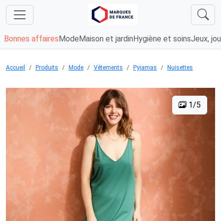
Bonnes affaires
Mode
Maison et jardin
Hygiène et soins
Jeux, jou
Accueil
Produits
Mode
Vêtements
Pyjamas
Nuisettes
1/5