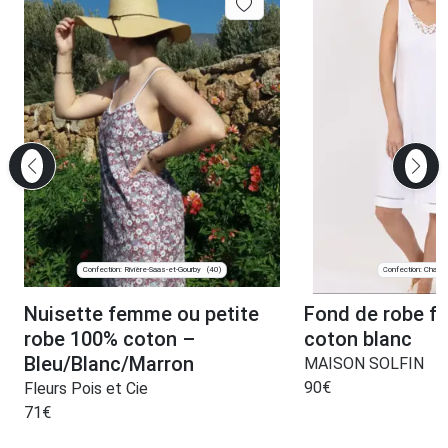
Confection: Rivière-Saas-et-Gourby
Confection: Chanve
(40)
Nuisette femme ou petite
Fond de robe f
robe 100% coton –
coton blanc
Bleu/Blanc/Marron
MAISON SOLFIN
90
€
Fleurs Pois et Cie
71
€