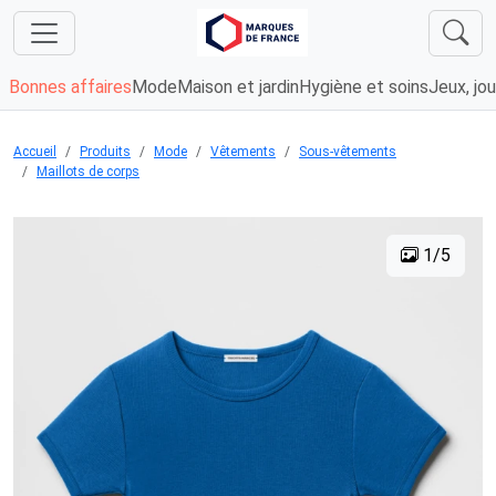
Bonnes affaires
Mode
Maison et jardin
Hygiène et soins
Jeux, jou
Accueil
Produits
Mode
Vêtements
Sous-vêtements
Maillots de corps
1/5