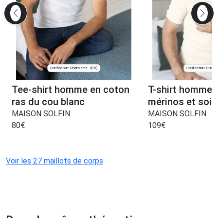
Confection: Chanverrie
Confection: Chanve
(85)
Tee-shirt homme en coton
T-shirt homme l
ras du cou blanc
mérinos et soie
MAISON SOLFIN
MAISON SOLFIN
80
€
109
€
Voir les 27 maillots de corps