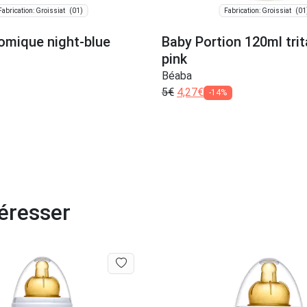
(01)
(01
Fabrication: Groissiat
Fabrication: Groissiat
omique night-blue
Baby Portion 120ml trit
pink
Béaba
5
€
4,27
€
-14%
éresser