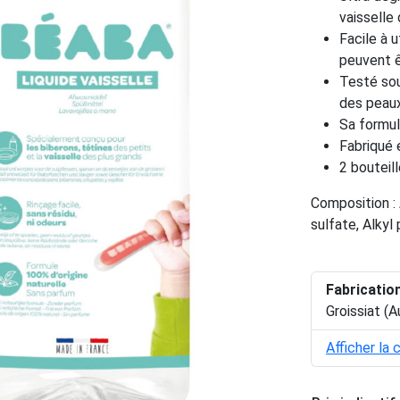
vaisselle 
Facile à ut
peuvent 
Testé sou
des peaux
Sa formul
Fabriqué 
2 boutei
Composition : 
sulfate, Alkyl
Fabricatio
Groissiat (
Afficher la 