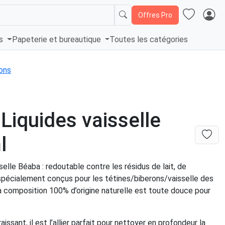
Offres Pro
és
Papeterie et bureautique
Toutes les catégories
ons
 Liquides vaisselle
l
sselle Béaba : redoutable contre les résidus de lait, de
 spécialement conçus pour les tétines/biberons/vaisselle des
a composition 100% d’origine naturelle est toute douce pour
aissant, il est l’allier parfait pour nettoyer en profondeur la