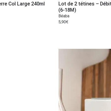
erre Col Large 240ml
Lot de 2 tétines – Débit
(6-18M)
Béaba
5,90
€