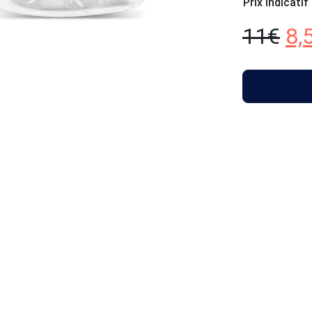
Prix indicatif
11
€
8,