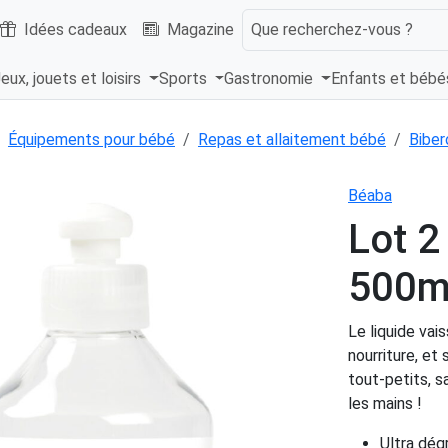
Idées cadeaux
Magazine
Que recherchez-vous ?
eux, jouets et loisirs
Sports
Gastronomie
Enfants et béb
Équipements pour bébé
Repas et allaitement bébé
Biber
Béaba
Lot 2
500m
Le liquide vai
nourriture, et
tout-petits, s
les mains !
Ultra dégr