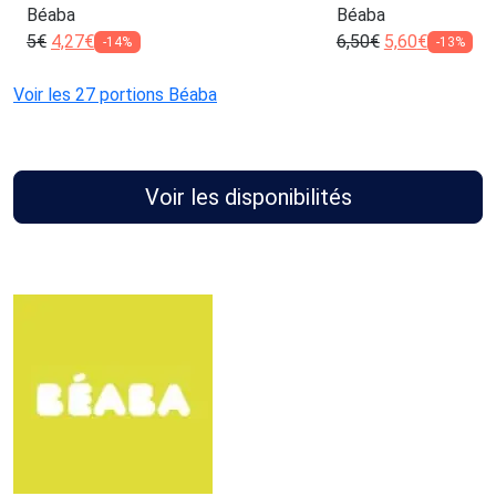
Béaba
Béaba
5
€
4,27
€
6,50
€
5,60
€
-14%
-13%
Voir les 27 portions Béaba
Voir les disponibilités