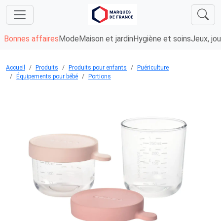
Bonnes affaires
Mode
Maison et jardin
Hygiène et soins
Jeux, jou
Accueil
Produits
Produits pour enfants
Puériculture
Équipements pour bébé
Portions