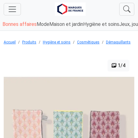
Bonnes affaires
Mode
Maison et jardin
Hygiène et soins
Jeux, jou
Accueil
Produits
Hygiène et soins
Cosmétiques
Démaquillants
1/4