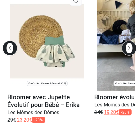
Confection: Clermont-Ferrand
Confection: Clermont-
(63)
Bloomer avec Jupette
Bloomer évoluti
Évolutif pour Bébé – Erika
Les Mômes des Dô
24
€
19,20
€
Les Mômes des Dômes
-20%
29
€
23,20
€
-20%