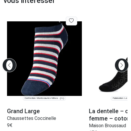
vous intéresser
Confection: Montceau-les-Mines
Fabrication: Les C
(71)
Grand Large
La dentelle – c
femme – coton 
Chaussettes Coccinelle
9
€
Maison Broussaud