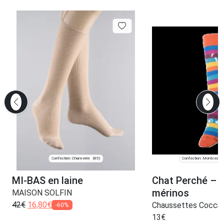
Confection: Chanverrie
Confection: Montceau-
(85)
MI-BAS en laine
Chat Perché – 
mérinos
MAISON SOLFIN
42
€
16,80
€
Chaussettes Coccin
-60%
13
€