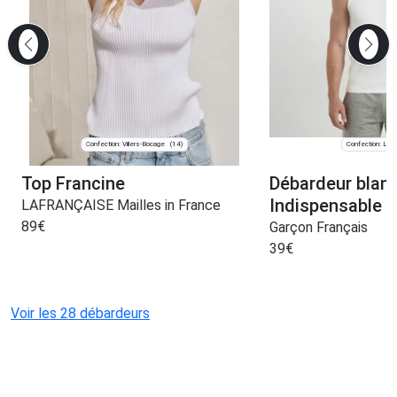
Confection: Villers-Bocage
Confection: Lav
(14)
Top Francine
Débardeur blan
Indispensable
LAFRANÇAISE Mailles in France
89
€
Garçon Français
39
€
Voir les 28 débardeurs