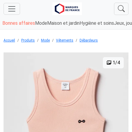
Bonnes affaires
Mode
Maison et jardin
Hygiène et soins
Jeux, jou
Accueil
Produits
Mode
Vêtements
Débardeurs
1/4