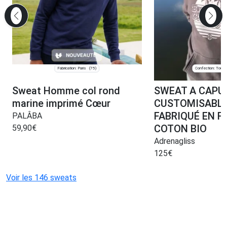
Fabrication: Paris
Confection: Toulo
(75)
Sweat Homme col rond
SWEAT A CAPU
marine imprimé Cœur
CUSTOMISABLE
FABRIQUÉ EN F
PALÂBA
COTON BIO
59,90
€
Adrenagliss
125
€
Voir les 146 sweats