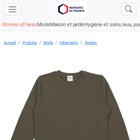
Bonnes affaires
Mode
Maison et jardin
Hygiène et soins
Jeux, jou
Accueil
Produits
Mode
Vêtements
Sweats