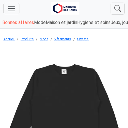
Bonnes affaires
Mode
Maison et jardin
Hygiène et soins
Jeux, jou
Accueil
Produits
Mode
Vêtements
Sweats