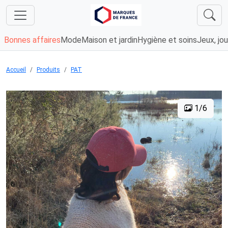
Bonnes affaires
Mode
Maison et jardin
Hygiène et soins
Jeux, jou
Accueil
Produits
PAT
1/6