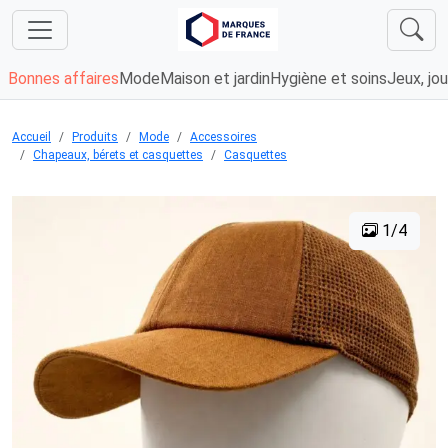
Bonnes affaires
Mode
Maison et jardin
Hygiène et soins
Jeux, jou
Accueil
Produits
Mode
Accessoires
Chapeaux, bérets et casquettes
Casquettes
1/4