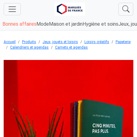
Bonnes affaires
Mode
Maison et jardin
Hygiène et soins
Jeux, jou
Accueil
Produits
Jeux, jouets et loisirs
Loisirs créatifs
Papeterie
Calendriers et agendas
Carnets et agendas