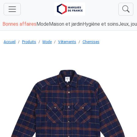
Bonnes affaires
Mode
Maison et jardin
Hygiène et soins
Jeux, jou
Accueil
Produits
Mode
Vêtements
Chemises