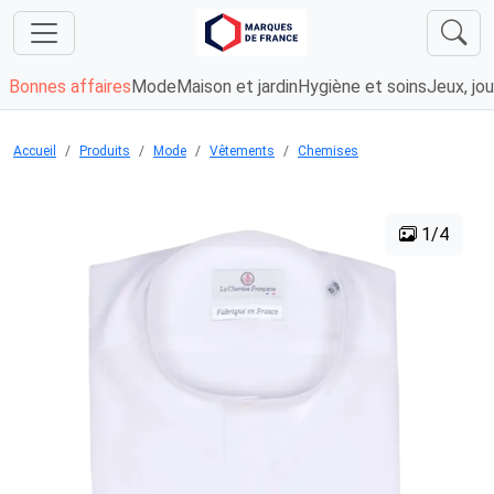
Bonnes affaires
Mode
Maison et jardin
Hygiène et soins
Jeux, jou
Accueil
Produits
Mode
Vêtements
Chemises
1/4