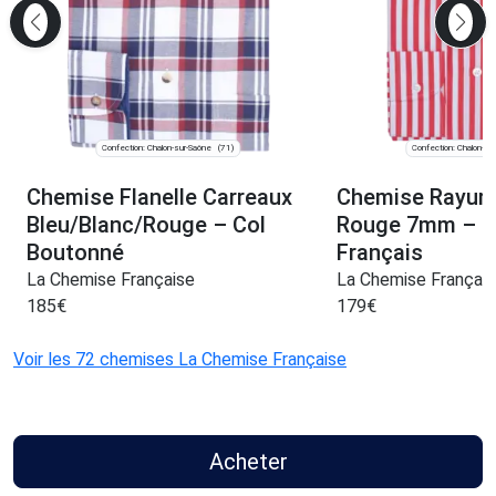
Confection: Chalon-sur-Saône
Confection: Chalon-su
(71)
Chemise Flanelle Carreaux
Chemise Rayure
Bleu/Blanc/Rouge – Col
Rouge 7mm – Pe
Boutonné
Français
La Chemise Française
La Chemise Françai
185
€
179
€
Voir les 72 chemises La Chemise Française
Acheter