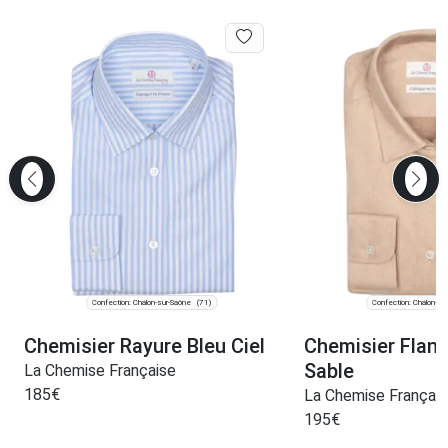
Confection: Chalon-sur-Saône
Confection: Chalon-su
(71)
Chemisier Rayure Bleu Ciel
Chemisier Flane
Sable
La Chemise Française
185
€
La Chemise Françai
195
€