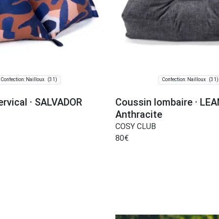
(31)
(31)
Confection: Nailloux
Confection: Nailloux
ervical · SALVADOR
Coussin lombaire · LE
Anthracite
COSY CLUB
80
€