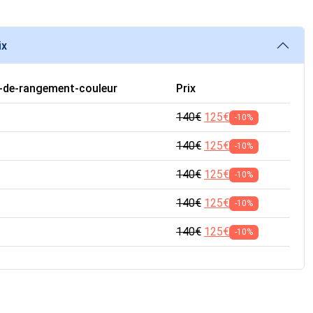
ix
c-de-rangement-couleur
Prix
140
€
125
€
-10%
140
€
125
€
-10%
140
€
125
€
-10%
140
€
125
€
-10%
140
€
125
€
-10%