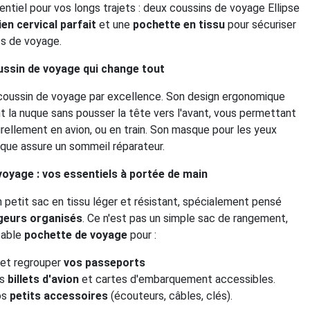
entiel pour vos longs trajets : deux coussins de voyage Ellipse
ien cervical parfait
et une
pochette en tissu
pour sécuriser
s de voyage.
coussin de voyage qui change tout
e coussin de voyage par excellence. Son design ergonomique
t la nuque sans pousser la tête vers l'avant, vous permettant
rellement en avion, ou en train. Son masque pour les yeux
aque assure un sommeil réparateur.
oyage : vos essentiels à portée de main
un petit sac en tissu léger et résistant, spécialement pensé
geurs organisés
. Ce n'est pas un simple sac de rangement,
table
pochette de voyage
pour :
 et regrouper
vos passeports
s
billets d'avion
et cartes d'embarquement accessibles.
os
petits accessoires
(écouteurs, câbles, clés).