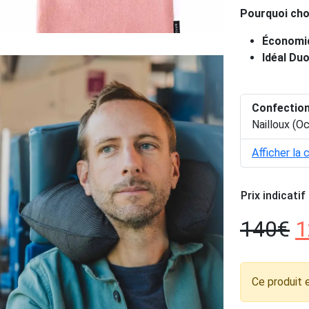
Pourquoi choi
Économiq
Idéal Duo
Confectio
Nailloux (Oc
Afficher la 
Prix indicatif
140
€
1
Ce produit 