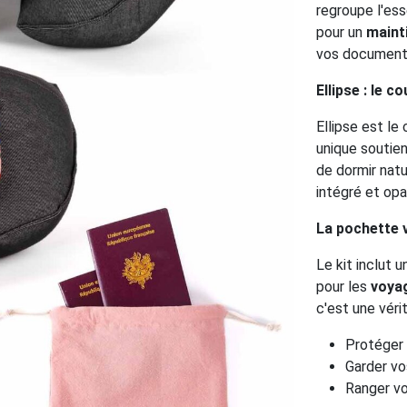
regroupe l'ess
pour un
maint
vos document
Ellipse : le 
Ellipse est l
unique soutien
de dormir natu
intégré et op
La pochette v
Le kit inclut 
pour les
voya
c'est une véri
Protéger
Garder vo
Ranger v