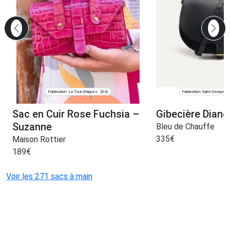
Fabrication: La Tour d'Aigues
Fabrication: Saint-Georges
(84)
Sac en Cuir Rose Fuchsia –
Gibecière Diane
Suzanne
Bleu de Chauffe
335
€
Maison Rottier
189
€
Voir les 271 sacs à main