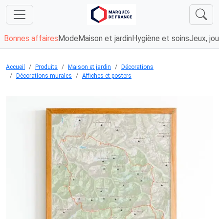
Bonnes affaires
Mode
Maison et jardin
Hygiène et soins
Jeux, jou
Accueil
Produits
Maison et jardin
Décorations
Décorations murales
Affiches et posters