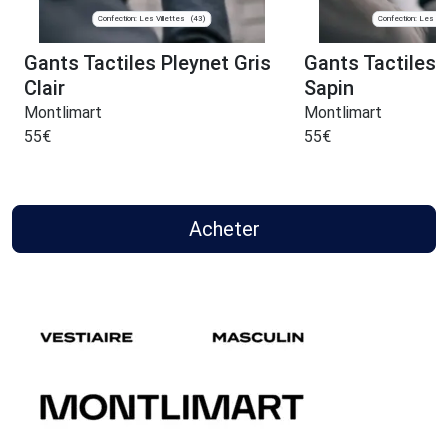
Confection: Les Villettes
Confection: Les Vill
(43)
Gants Tactiles Pleynet Gris
Gants Tactiles 
Clair
Sapin
Montlimart
Montlimart
55
€
55
€
Acheter