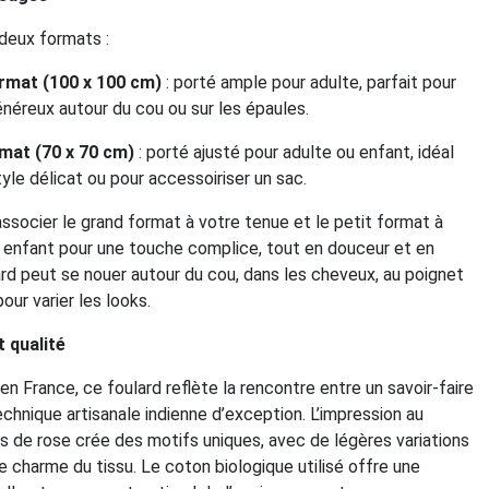
deux formats :
rmat (100 x 100 cm)
: porté ample pour adulte, parfait pour
énéreux autour du cou ou sur les épaules.
rmat (70 x 70 cm)
: porté ajusté pour adulte ou enfant, idéal
tyle délicat ou pour accessoiriser un sac.
socier le grand format à votre tenue et le petit format à
e enfant pour une touche complice, tout en douceur et en
ard peut se nouer autour du cou, dans les cheveux, au poignet
our varier les looks.
 qualité
n France, ce foulard reflète la rencontre entre un savoir-faire
echnique artisanale indienne d’exception. L’impression au
s de rose crée des motifs uniques, avec de légères variations
le charme du tissu. Le coton biologique utilisé offre une