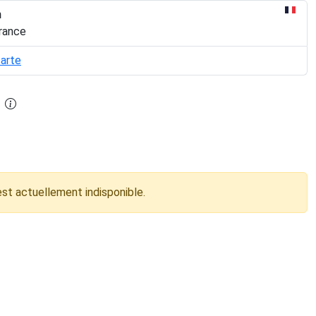
n
rance
carte
est actuellement indisponible.