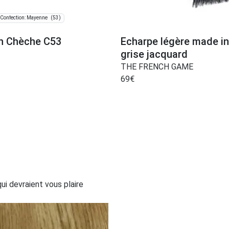
(53)
Confection: Mayenne
in Chèche C53
Echarpe légère made in
grise jacquard
THE FRENCH GAME
69
€
i devraient vous plaire