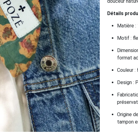
douceur nature
Détails produ
Matière :
Motif : f
Dimension
format ad
Couleur :
Design :
Fabricati
préservati
Origine de
tampon en