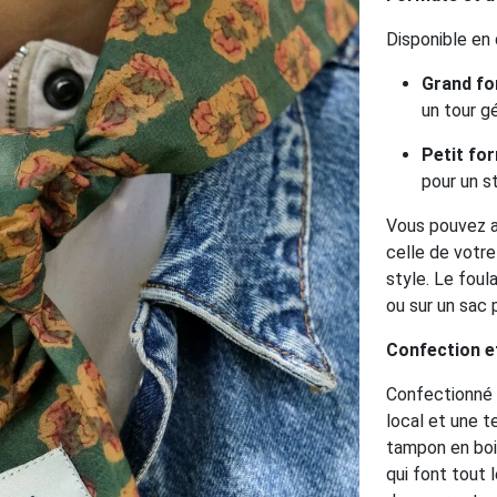
Disponible en 
Grand fo
un tour g
Petit fo
pour un s
Vous pouvez as
celle de votr
style. Le foul
ou sur un sac p
Confection et
Confectionné e
local et une t
tampon en boi
qui font tout 