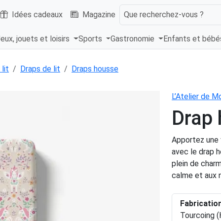
Idées cadeaux
Magazine
Que recherchez-vous ?
eux, jouets et loisirs
Sports
Gastronomie
Enfants et béb
lit
Draps de lit
Draps housse
L’Atelier de 
Drap 
Apportez une 
avec le drap h
plein de char
calme et aux n
Fabricatio
Tourcoing 