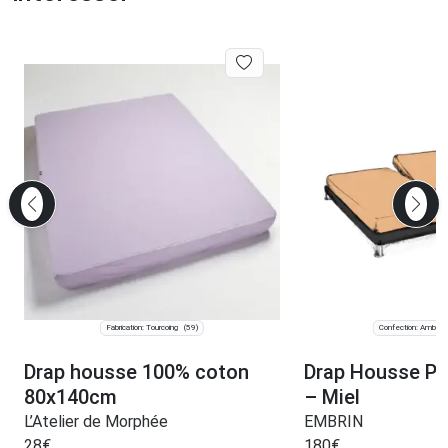
Fabrication: Tourcoing
Confection: Ambrum
(59)
Drap housse 100% coton
Drap Housse Pap
80x140cm
– Miel
L’Atelier de Morphée
EMBRIN
28
€
180
€