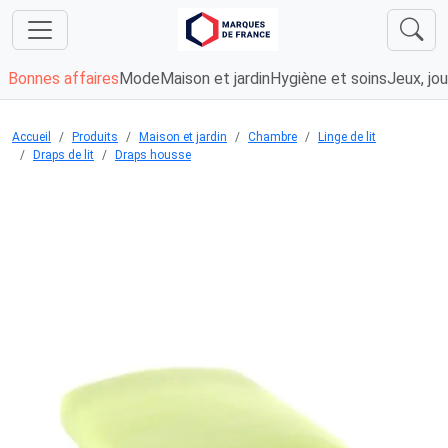
Bonnes affaires
Mode
Maison et jardin
Hygiène et soins
Jeux, jou
Accueil
Produits
Maison et jardin
Chambre
Linge de lit
Draps de lit
Draps housse