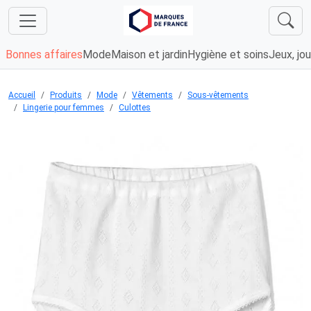
Bonnes affaires
Mode
Maison et jardin
Hygiène et soins
Jeux, jou
Accueil
Produits
Mode
Vêtements
Sous-vêtements
Lingerie pour femmes
Culottes