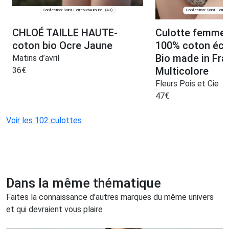
Confection: Saint-Ferréol-d'Auroure
Confection: Saint-Ferréol
(43)
CHLOÉ TAILLE HAUTE-
Culotte femme i
coton bio Ocre Jaune
100% coton éco
Bio made in Fra
Matins d’avril
Multicolore
36
€
Fleurs Pois et Cie
47
€
Voir les 102 culottes
Dans la même thématique
Faites la connaissance d'autres marques du même univers
et qui devraient vous plaire