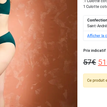
:1 Culotte cot
1 Culotte coto
Confectio
Saint-André
Afficher la 
Prix indicatif
57
€
51
Ce produit 