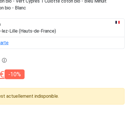
on bio - Vert Cyprès 1 Culotte coton bio - Bleu Minuit
n bio - Blanc
n
-lez-Lille (Hauts-de-France)
carte
€
-10%
est actuellement indisponible.