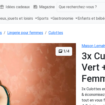
Idées cadeaux
Magazine
Que recherchez-vous ?
eux, jouets et loisirs
Sports
Gastronomie
Enfants et béb
s
Lingerie pour femmes
Culottes
Maison Lemah
1/4
3x Cu
Vert 
Fem
3x Culottes e
& économisez !
tout en vous 