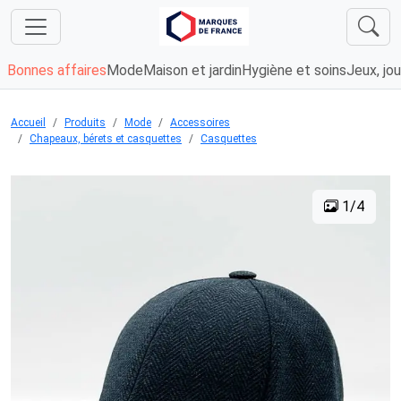
Bonnes affaires
Mode
Maison et jardin
Hygiène et soins
Jeux, jou
Accueil
Produits
Mode
Accessoires
Chapeaux, bérets et casquettes
Casquettes
1/4